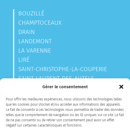
BOUZILLÉ
CHAMPTOCEAUX
DRAIN
LANDEMONT
LA VARENNE
LIRÉ
SAINT-CHRISTOPHE-LA-COUPERIE
SAINT-LAURENT-DES-AUTELS
SAINT-SAUVEUR-DE-LANDEMONT
Gérer le consentement
Pour offrir les meilleures expériences, nous utilisons des technologies telles
que les cookies pour stocker et/ou accéder aux informations des appareils.
CONTACTEZ-NOUS
Le fait de consentir à ces technologies nous permettra de traiter des données
telles que le comportement de navigation ou les ID uniques sur ce site. Le fait
de ne pas consentir ou de retirer son consentement peut avoir un effet
négatif sur certaines caractéristiques et fonctions.