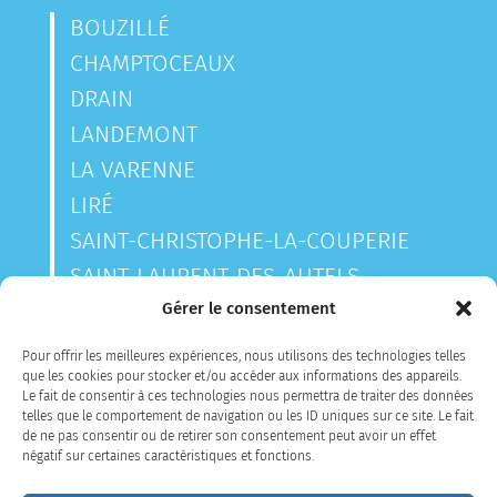
BOUZILLÉ
CHAMPTOCEAUX
DRAIN
LANDEMONT
LA VARENNE
LIRÉ
SAINT-CHRISTOPHE-LA-COUPERIE
SAINT-LAURENT-DES-AUTELS
SAINT-SAUVEUR-DE-LANDEMONT
Gérer le consentement
Pour offrir les meilleures expériences, nous utilisons des technologies telles
que les cookies pour stocker et/ou accéder aux informations des appareils.
CONTACTEZ-NOUS
Le fait de consentir à ces technologies nous permettra de traiter des données
telles que le comportement de navigation ou les ID uniques sur ce site. Le fait
de ne pas consentir ou de retirer son consentement peut avoir un effet
négatif sur certaines caractéristiques et fonctions.