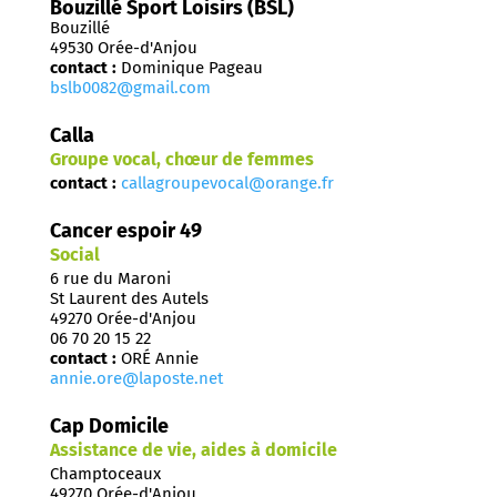
Bouzillé Sport Loisirs (BSL)
Bouzillé
49530 Orée-d'Anjou
contact :
Dominique Pageau
bslb0082@gmail.com
Calla
Groupe vocal, chœur de femmes
contact :
callagroupevocal@orange.fr
Cancer espoir 49
Social
6 rue du Maroni
St Laurent des Autels
49270 Orée-d'Anjou
06 70 20 15 22
contact :
ORÉ Annie
annie.ore@laposte.net
Cap Domicile
Assistance de vie, aides à domicile
Champtoceaux
49270 Orée-d'Anjou