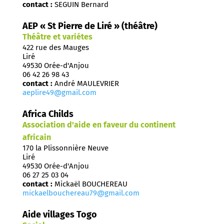
contact :
SEGUIN Bernard
AEP « St Pierre de Liré » (théâtre)
Théâtre et variétes
422 rue des Mauges
Liré
49530 Orée-d'Anjou
06 42 26 98 43
contact :
André MAULEVRIER
aeplire49@gmail.com
Africa Childs
Association d'aide en faveur du continent
africain
170 la Plissonnière Neuve
Liré
49530 Orée-d'Anjou
06 27 25 03 04
contact :
Mickaël BOUCHEREAU
mickaelbouchereau79@gmail.com
Aide villages Togo