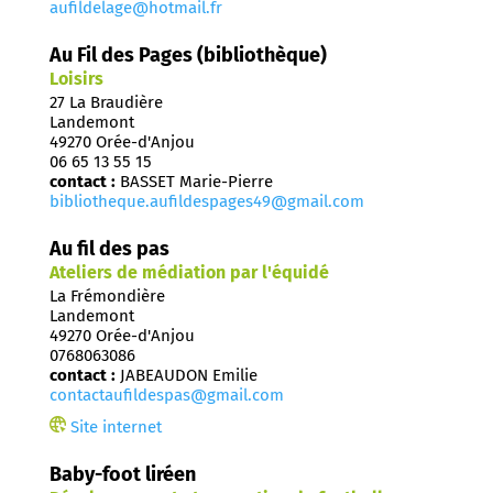
aufildelage@hotmail.fr
Au Fil des Pages (bibliothèque)
Loisirs
27 La Braudière
Landemont
49270 Orée-d'Anjou
06 65 13 55 15
contact :
BASSET Marie-Pierre
bibliotheque.aufildespages49@gmail.com
Au fil des pas
Ateliers de médiation par l'équidé
La Frémondière
Landemont
49270 Orée-d'Anjou
0768063086
contact :
JABEAUDON Emilie
contactaufildespas@gmail.com
Site internet
Baby-foot liréen