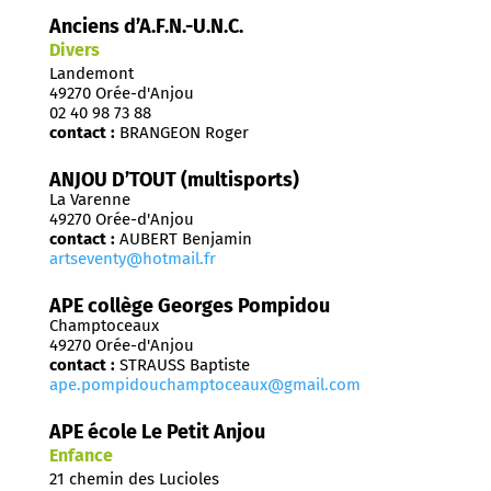
Anciens d’A.F.N.-U.N.C.
Divers
Landemont
49270 Orée-d'Anjou
02 40 98 73 88
contact :
BRANGEON Roger
ANJOU D’TOUT (multisports)
La Varenne
49270 Orée-d'Anjou
contact :
AUBERT Benjamin
artseventy@hotmail.fr
APE collège Georges Pompidou
Champtoceaux
49270 Orée-d'Anjou
contact :
STRAUSS Baptiste
ape.pompidouchamptoceaux@gmail.com
APE école Le Petit Anjou
Enfance
21 chemin des Lucioles