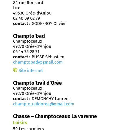
84 rue Ronsard
Liré
49530 Orée-d'Anjou
02 40 09 02 79
contact :
GODEFROY Olivier
Champto’bad
Champtoceaux
49270 Orée-d'Anjou
06 14 75 28 71
contact :
BUSSE Sébastien
champtobad@gmail.com
Site internet
Champto’trail d’Orée
Champtoceaux
49270 Orée-d'Anjou
contact :
DEMONCHY Laurent
champtotraildoree@gmail.com
Chasse – Champtoceaux La varenne
Loisirs
59 Les cormiers