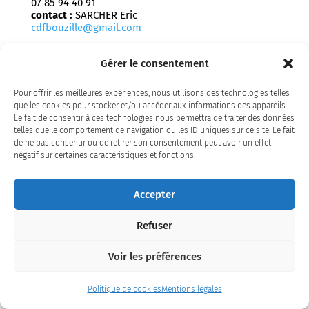
07 85 94 40 91
contact :
SARCHER Eric
cdfbouzille@gmail.com
Comité des fêtes
Gérer le consentement
St-Sauveur-de-Landemont
49270 Orée-d'Anjou
06 13 40 43 60
Pour offrir les meilleures expériences, nous utilisons des technologies telles
contact :
BOCHEREAU Grégoire
que les cookies pour stocker et/ou accéder aux informations des appareils.
comitestsauveur@hotmail.com
Le fait de consentir à ces technologies nous permettra de traiter des données
telles que le comportement de navigation ou les ID uniques sur ce site. Le fait
de ne pas consentir ou de retirer son consentement peut avoir un effet
Comité des fêtes
négatif sur certaines caractéristiques et fonctions.
23 rue JFA Chenouard
Drain
49530 Orée-d'Anjou
Accepter
contact :
EMERIAU Jocelin
comitedesfetes.drain@gmail.com
Refuser
Compagnons vignerons de Joachim
Du Bellay
Voir les préférences
1 rue Pierre Ronsard
Liré
49530 Orée-d'Anjou
Politique de cookies
Mentions légales
contact :
BRUNET Odile