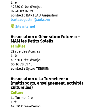
Liré
49530 Orée-d'Anjou
02 40 09 02 39
contact :
BARTEAU Augustion
barteaugustin@aol.com
Site internet
Association « Génération Future » –
MAM les Petits Soleils
Familles
32 rue des Acacias
Liré
49530 Orée-d'Anjou
06 16 78 51 15
contact :
Sylvie TERRIEN
Association « La Turmelière »
(multisports, enseignement, activités
culturelles)
Culture
La Turmelière
Liré
49530 Orée-d'Anjou