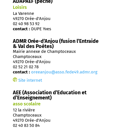
ADAPAEF (pêche)
Loisirs
La Varenne
49270 Orée-d'Anjou
02 40 98 53 92
contact :
DUPE Yves
ADMR Orée-d’Anjou (fusion l’Entraide
& Val des Poètes)
Mairie annexe de Champtoceaux
Champtoceaux
49270 Orée-d'Anjou
02 52 21 02 78
contact :
oreeanjou@asso.fede49.admr.org
Site internet
AEE (Association d’Education et
d’Enseignement)
asso scolaire
12 la rivière
Champtoceaux
49270 Orée-d'Anjou
02 40 83 50 84