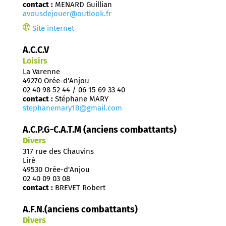
contact :
MENARD Guillian
avousdejouer@outlook.fr
Site internet
A.C.C.V
Loisirs
La Varenne
49270 Orée-d'Anjou
02 40 98 52 44 / 06 15 69 33 40
contact :
Stéphane MARY
stephanemary18@gmail.com
A.C.P.G-C.A.T.M (anciens combattants)
Divers
317 rue des Chauvins
Liré
49530 Orée-d'Anjou
02 40 09 03 08
contact :
BREVET Robert
A.F.N.(anciens combattants)
Divers