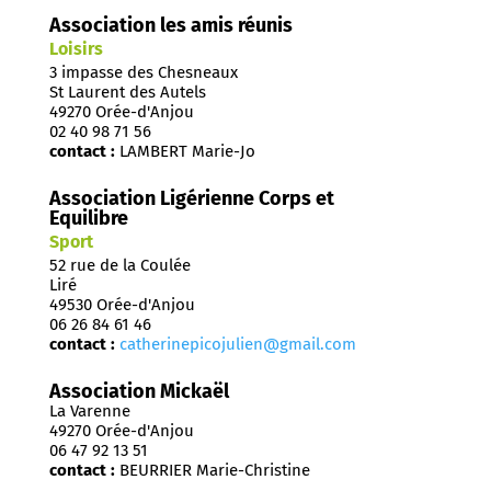
Association les amis réunis
Loisirs
3 impasse des Chesneaux
St Laurent des Autels
49270 Orée-d'Anjou
02 40 98 71 56
contact :
LAMBERT Marie-Jo
Association Ligérienne Corps et
Equilibre
Sport
52 rue de la Coulée
Liré
49530 Orée-d'Anjou
06 26 84 61 46
contact :
catherinepicojulien@gmail.com
Association Mickaël
La Varenne
49270 Orée-d'Anjou
06 47 92 13 51
contact :
BEURRIER Marie-Christine