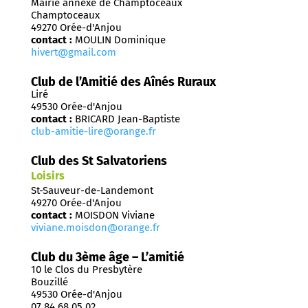
Mairie annexe de Champtoceaux
Champtoceaux
49270 Orée-d'Anjou
contact :
MOULIN Dominique
hivert@gmail.com
Club de l’Amitié des Aînés Ruraux
Liré
49530 Orée-d'Anjou
contact :
BRICARD Jean-Baptiste
club-amitie-lire@orange.fr
Club des St Salvatoriens
Loisirs
St-Sauveur-de-Landemont
49270 Orée-d'Anjou
contact :
MOISDON Viviane
viviane.moisdon@orange.fr
Club du 3ème âge – L’amitié
10 le Clos du Presbytère
Bouzillé
49530 Orée-d'Anjou
07 84 68 05 02