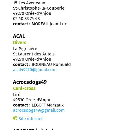
15 Les Aveneaux
St-Christophe-la-Couperie
49270 Orée-d'Anjou
02 40 83 74 48
contact :
MOREAU Jean-Luc
ACAL
Divers
La Pigrisière
St Laurent des Autels
49270 Orée-d'Anjou
contact :
BODINEAU Romuald
acal49270@gmail.com
Acrocsdogs49
Cani-cross
Liré
49530 Orée-d'Anjou
contact :
LEGOFF Margaux
acrocsdogs49@gmail.com
Site internet