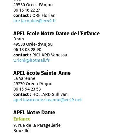
49530 Orée-d'Anjou
06 16 16 22 27
contact :
ORÉ Florian
lire.lacoulee@ec49.fr
APEL Ecole Notre Dame de l’Enfance
Drain
49530 Orée-d'Anjou
06 18 08 28 90
contact :
RICHARD Vanessa
v.richi@hotmail.fr
APEL école Sainte-Anne
La Varenne
49270 Orée-d'Anjou
06 15 94 23 53
contact :
HOLLARD Sullivan
apel.lavarenne.steanne@ec49.net
APEL Notre Dame
Enfance
9, rue de la Paragellerie
Bouzillé