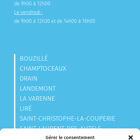
de 9h00 à 12h00
Le vendredi :
de 9h00 à 12h30 et de 14h00 à 16h00
BOUZILLÉ
CHAMPTOCEAUX
DRAIN
LANDEMONT
LA VARENNE
LIRÉ
SAINT-CHRISTOPHE-LA-COUPERIE
SAINT-LAURENT-DES-AUTELS
SAINT-SAUVEUR-DE-LANDEMONT
Gérer le consentement