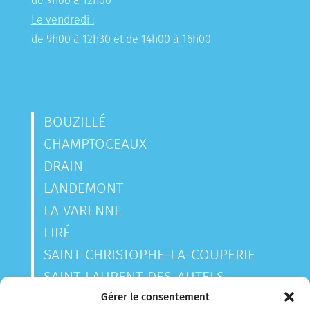
de 9h00 à 12h00
Le vendredi :
de 9h00 à 12h30 et de 14h00 à 16h00
BOUZILLÉ
CHAMPTOCEAUX
DRAIN
LANDEMONT
LA VARENNE
LIRÉ
SAINT-CHRISTOPHE-LA-COUPERIE
SAINT-LAURENT-DES-AUTELS
SAINT-SAUVEUR-DE-LANDEMONT
Gérer le consentement