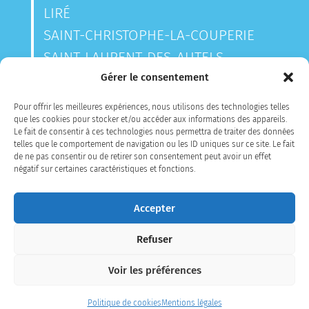
LIRÉ
SAINT-CHRISTOPHE-LA-COUPERIE
SAINT-LAURENT-DES-AUTELS
SAINT-SAUVEUR-DE-LANDEMONT
Gérer le consentement
Pour offrir les meilleures expériences, nous utilisons des technologies telles
que les cookies pour stocker et/ou accéder aux informations des appareils.
CONTACTEZ-NOUS
Le fait de consentir à ces technologies nous permettra de traiter des données
telles que le comportement de navigation ou les ID uniques sur ce site. Le fait
de ne pas consentir ou de retirer son consentement peut avoir un effet
négatif sur certaines caractéristiques et fonctions.
Accepter
Refuser
MENTIONS LÉGALES
PLAN DU SITE
Voir les préférences
CONTACT
Politique de cookies
Mentions légales