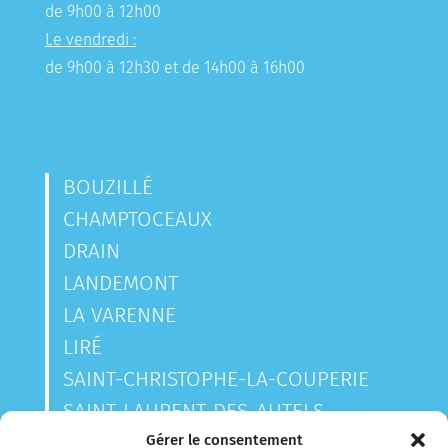
de 9h00 à 12h00
Le vendredi :
de 9h00 à 12h30 et de 14h00 à 16h00
BOUZILLÉ
CHAMPTOCEAUX
DRAIN
LANDEMONT
LA VARENNE
LIRÉ
SAINT-CHRISTOPHE-LA-COUPERIE
SAINT-LAURENT-DES-AUTELS
SAINT-SAUVEUR-DE-LANDEMONT
Gérer le consentement