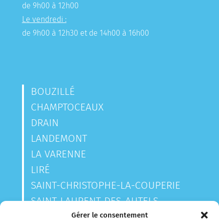
de 9h00 à 12h00
Le vendredi :
de 9h00 à 12h30 et de 14h00 à 16h00
BOUZILLÉ
CHAMPTOCEAUX
DRAIN
LANDEMONT
LA VARENNE
LIRÉ
SAINT-CHRISTOPHE-LA-COUPERIE
SAINT-LAURENT-DES-AUTELS
SAINT-SAUVEUR-DE-LANDEMONT
Gérer le consentement