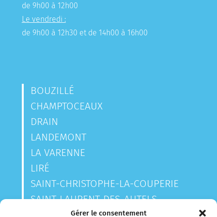
de 9h00 à 12h00
Le vendredi :
de 9h00 à 12h30 et de 14h00 à 16h00
BOUZILLÉ
CHAMPTOCEAUX
DRAIN
LANDEMONT
LA VARENNE
LIRÉ
SAINT-CHRISTOPHE-LA-COUPERIE
SAINT-LAURENT-DES-AUTELS
SAINT-SAUVEUR-DE-LANDEMONT
Gérer le consentement