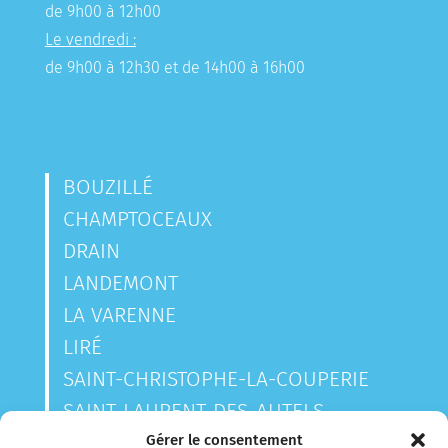
de 9h00 à 12h00
Le vendredi :
de 9h00 à 12h30 et de 14h00 à 16h00
BOUZILLÉ
CHAMPTOCEAUX
DRAIN
LANDEMONT
LA VARENNE
LIRÉ
SAINT-CHRISTOPHE-LA-COUPERIE
SAINT-LAURENT-DES-AUTELS
SAINT-SAUVEUR-DE-LANDEMONT
Gérer le consentement