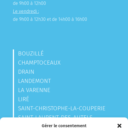
de 9h00 à 12h00
Le vendredi :
de 9h00 à 12h30 et de 14h00 à 16h00
BOUZILLÉ
CHAMPTOCEAUX
DRAIN
LANDEMONT
LA VARENNE
LIRÉ
SAINT-CHRISTOPHE-LA-COUPERIE
SAINT-LAURENT-DES-AUTELS
SAINT-SAUVEUR-DE-LANDEMONT
Gérer le consentement