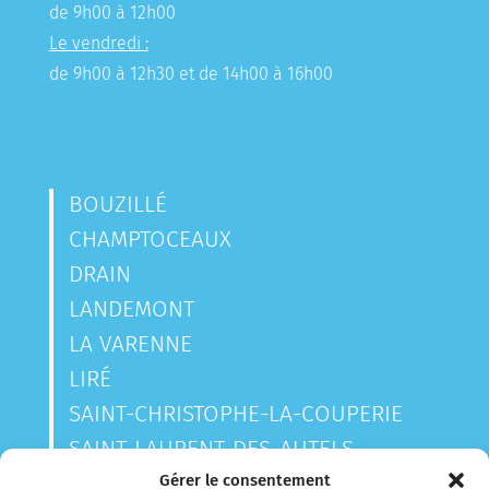
de 9h00 à 12h00
Le vendredi :
de 9h00 à 12h30 et de 14h00 à 16h00
BOUZILLÉ
CHAMPTOCEAUX
DRAIN
LANDEMONT
LA VARENNE
LIRÉ
SAINT-CHRISTOPHE-LA-COUPERIE
SAINT-LAURENT-DES-AUTELS
SAINT-SAUVEUR-DE-LANDEMONT
Gérer le consentement