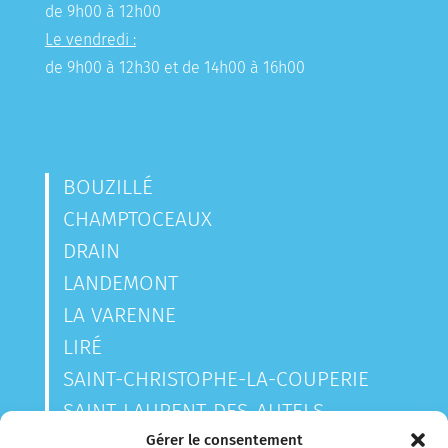
de 9h00 à 12h00
Le vendredi :
de 9h00 à 12h30 et de 14h00 à 16h00
BOUZILLÉ
CHAMPTOCEAUX
DRAIN
LANDEMONT
LA VARENNE
LIRÉ
SAINT-CHRISTOPHE-LA-COUPERIE
SAINT-LAURENT-DES-AUTELS
SAINT-SAUVEUR-DE-LANDEMONT
Gérer le consentement