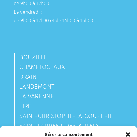
de 9h00 à 12h00
Le vendredi :
de 9h00 à 12h30 et de 14h00 à 16h00
BOUZILLÉ
CHAMPTOCEAUX
DRAIN
LANDEMONT
LA VARENNE
LIRÉ
SAINT-CHRISTOPHE-LA-COUPERIE
SAINT-LAURENT-DES-AUTELS
SAINT-SAUVEUR-DE-LANDEMONT
Gérer le consentement