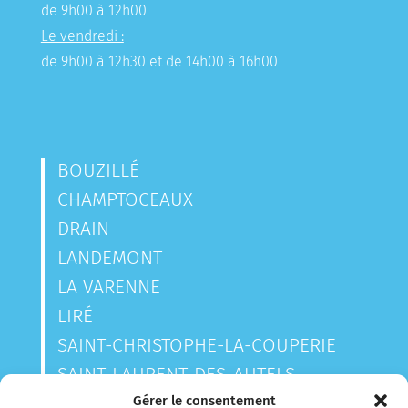
de 9h00 à 12h00
Le vendredi :
de 9h00 à 12h30 et de 14h00 à 16h00
BOUZILLÉ
CHAMPTOCEAUX
DRAIN
LANDEMONT
LA VARENNE
LIRÉ
SAINT-CHRISTOPHE-LA-COUPERIE
SAINT-LAURENT-DES-AUTELS
SAINT-SAUVEUR-DE-LANDEMONT
Gérer le consentement