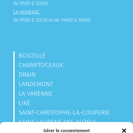
de 9h00 à 12h00
Le vendredi :
de 9h00 à 12h30 et de 14h00 à 16h00
BOUZILLÉ
CHAMPTOCEAUX
DRAIN
LANDEMONT
LA VARENNE
LIRÉ
SAINT-CHRISTOPHE-LA-COUPERIE
SAINT-LAURENT-DES-AUTELS
SAINT-SAUVEUR-DE-LANDEMONT
Gérer le consentement