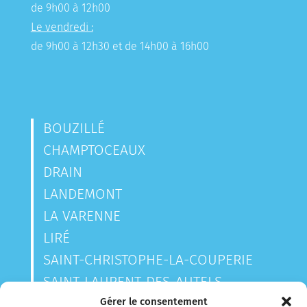
de 9h00 à 12h00
Le vendredi :
de 9h00 à 12h30 et de 14h00 à 16h00
BOUZILLÉ
CHAMPTOCEAUX
DRAIN
LANDEMONT
LA VARENNE
LIRÉ
SAINT-CHRISTOPHE-LA-COUPERIE
SAINT-LAURENT-DES-AUTELS
SAINT-SAUVEUR-DE-LANDEMONT
Gérer le consentement