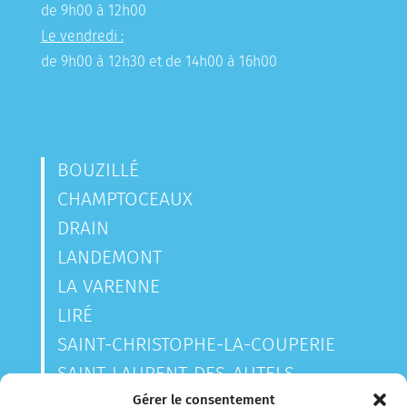
de 9h00 à 12h00
Le vendredi :
de 9h00 à 12h30 et de 14h00 à 16h00
BOUZILLÉ
CHAMPTOCEAUX
DRAIN
LANDEMONT
LA VARENNE
LIRÉ
SAINT-CHRISTOPHE-LA-COUPERIE
SAINT-LAURENT-DES-AUTELS
SAINT-SAUVEUR-DE-LANDEMONT
Gérer le consentement