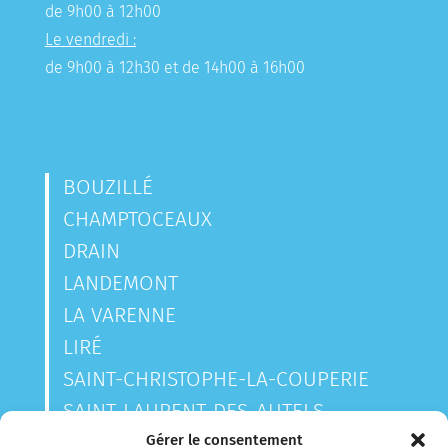
de 9h00 à 12h00
Le vendredi :
de 9h00 à 12h30 et de 14h00 à 16h00
BOUZILLÉ
CHAMPTOCEAUX
DRAIN
LANDEMONT
LA VARENNE
LIRÉ
SAINT-CHRISTOPHE-LA-COUPERIE
SAINT-LAURENT-DES-AUTELS
SAINT-SAUVEUR-DE-LANDEMONT
Gérer le consentement