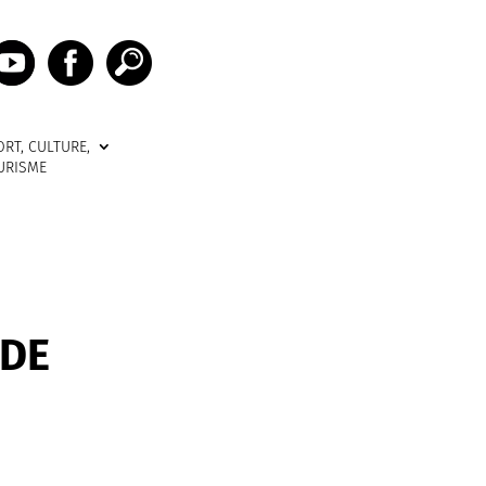
ORT, CULTURE,
URISME
 DE