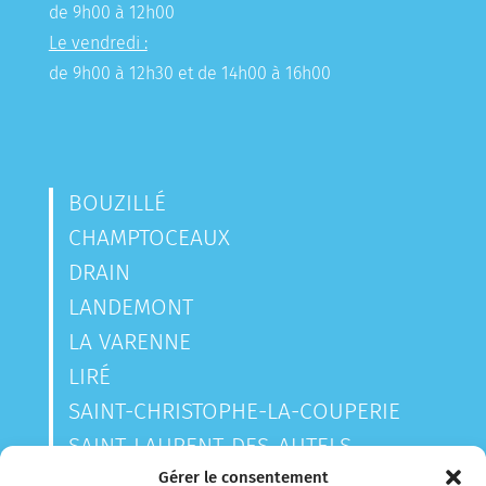
de 9h00 à 12h00
Le vendredi :
de 9h00 à 12h30 et de 14h00 à 16h00
BOUZILLÉ
CHAMPTOCEAUX
DRAIN
LANDEMONT
LA VARENNE
LIRÉ
SAINT-CHRISTOPHE-LA-COUPERIE
SAINT-LAURENT-DES-AUTELS
SAINT-SAUVEUR-DE-LANDEMONT
Gérer le consentement