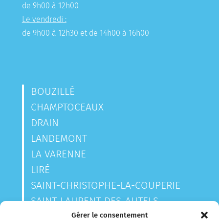
de 9h00 à 12h00
Le vendredi :
de 9h00 à 12h30 et de 14h00 à 16h00
BOUZILLÉ
CHAMPTOCEAUX
DRAIN
LANDEMONT
LA VARENNE
LIRÉ
SAINT-CHRISTOPHE-LA-COUPERIE
SAINT-LAURENT-DES-AUTELS
SAINT-SAUVEUR-DE-LANDEMONT
Gérer le consentement