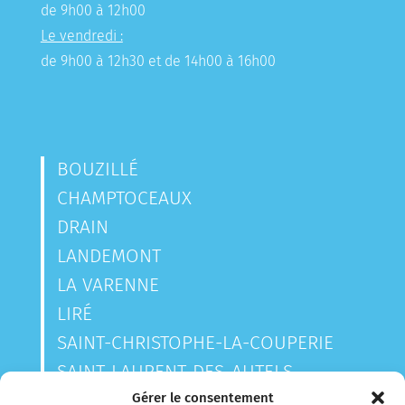
de 9h00 à 12h00
Le vendredi :
de 9h00 à 12h30 et de 14h00 à 16h00
BOUZILLÉ
CHAMPTOCEAUX
DRAIN
LANDEMONT
LA VARENNE
LIRÉ
SAINT-CHRISTOPHE-LA-COUPERIE
SAINT-LAURENT-DES-AUTELS
SAINT-SAUVEUR-DE-LANDEMONT
Gérer le consentement