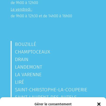
de 9h00 à 12h00
Le vendredi :
de 9h00 à 12h30 et de 14h00 à 16h00
BOUZILLÉ
CHAMPTOCEAUX
DRAIN
LANDEMONT
LA VARENNE
LIRÉ
SAINT-CHRISTOPHE-LA-COUPERIE
SAINT-LAURENT-DES-AUTELS
SAINT-SAUVEUR-DE-LANDEMONT
Gérer le consentement