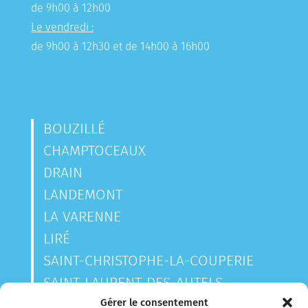
de 9h00 à 12h00
Le vendredi :
de 9h00 à 12h30 et de 14h00 à 16h00
BOUZILLÉ
CHAMPTOCEAUX
DRAIN
LANDEMONT
LA VARENNE
LIRÉ
SAINT-CHRISTOPHE-LA-COUPERIE
SAINT-LAURENT-DES-AUTELS
SAINT-SAUVEUR-DE-LANDEMONT
Gérer le consentement