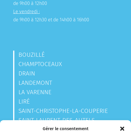
de 9h00 à 12h00
Le vendredi :
de 9h00 à 12h30 et de 14h00 à 16h00
BOUZILLÉ
CHAMPTOCEAUX
DRAIN
LANDEMONT
LA VARENNE
LIRÉ
SAINT-CHRISTOPHE-LA-COUPERIE
SAINT-LAURENT-DES-AUTELS
SAINT-SAUVEUR-DE-LANDEMONT
Gérer le consentement