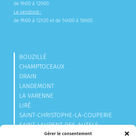
de 9h00 à 12h00
Le vendredi :
de 9h00 à 12h30 et de 14h00 à 16h00
BOUZILLÉ
CHAMPTOCEAUX
DRAIN
LANDEMONT
LA VARENNE
LIRÉ
SAINT-CHRISTOPHE-LA-COUPERIE
SAINT-LAURENT-DES-AUTELS
SAINT-SAUVEUR-DE-LANDEMONT
Gérer le consentement