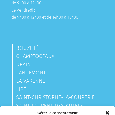
de 9h00 à 12h00
Le vendredi :
de 9h00 à 12h30 et de 14h00 à 16h00
BOUZILLÉ
CHAMPTOCEAUX
DRAIN
LANDEMONT
LA VARENNE
LIRÉ
SAINT-CHRISTOPHE-LA-COUPERIE
SAINT-LAURENT-DES-AUTELS
SAINT-SAUVEUR-DE-LANDEMONT
Gérer le consentement