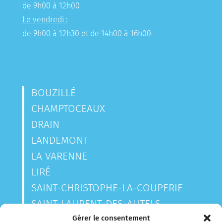
de 9h00 à 12h00
Le vendredi :
de 9h00 à 12h30 et de 14h00 à 16h00
BOUZILLÉ
CHAMPTOCEAUX
DRAIN
LANDEMONT
LA VARENNE
LIRÉ
SAINT-CHRISTOPHE-LA-COUPERIE
SAINT-LAURENT-DES-AUTELS
SAINT-SAUVEUR-DE-LANDEMONT
Gérer le consentement