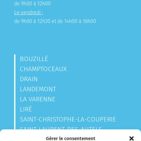
de 9h00 à 12h00
Le vendredi :
de 9h00 à 12h30 et de 14h00 à 16h00
BOUZILLÉ
CHAMPTOCEAUX
DRAIN
LANDEMONT
LA VARENNE
LIRÉ
SAINT-CHRISTOPHE-LA-COUPERIE
SAINT-LAURENT-DES-AUTELS
SAINT-SAUVEUR-DE-LANDEMONT
Gérer le consentement