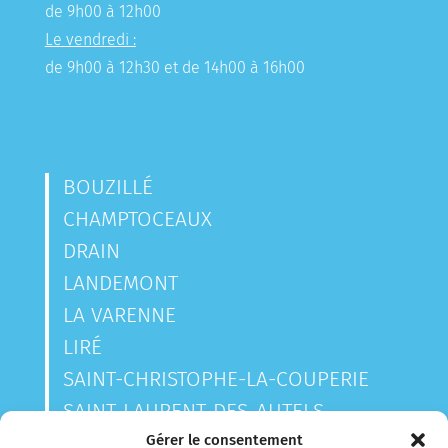
de 9h00 à 12h00
Le vendredi :
de 9h00 à 12h30 et de 14h00 à 16h00
BOUZILLÉ
CHAMPTOCEAUX
DRAIN
LANDEMONT
LA VARENNE
LIRÉ
SAINT-CHRISTOPHE-LA-COUPERIE
SAINT-LAURENT-DES-AUTELS
SAINT-SAUVEUR-DE-LANDEMONT
Gérer le consentement