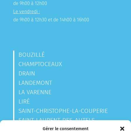
de 9h00 à 12h00
Le vendredi :
de 9h00 à 12h30 et de 14h00 à 16h00
BOUZILLÉ
CHAMPTOCEAUX
DRAIN
LANDEMONT
LA VARENNE
LIRÉ
SAINT-CHRISTOPHE-LA-COUPERIE
SAINT-LAURENT-DES-AUTELS
SAINT-SAUVEUR-DE-LANDEMONT
Gérer le consentement