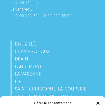
de 9h00 à 12h00
Le vendredi :
de 9h00 à 12h30 et de 14h00 à 16h00
BOUZILLÉ
CHAMPTOCEAUX
DRAIN
LANDEMONT
LA VARENNE
LIRÉ
SAINT-CHRISTOPHE-LA-COUPERIE
SAINT-LAURENT-DES-AUTELS
SAINT-SAUVEUR-DE-LANDEMONT
Gérer le consentement