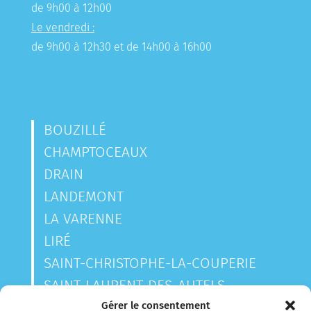
de 9h00 à 12h00
Le vendredi :
de 9h00 à 12h30 et de 14h00 à 16h00
BOUZILLÉ
CHAMPTOCEAUX
DRAIN
LANDEMONT
LA VARENNE
LIRÉ
SAINT-CHRISTOPHE-LA-COUPERIE
SAINT-LAURENT-DES-AUTELS
SAINT-SAUVEUR-DE-LANDEMONT
Gérer le consentement