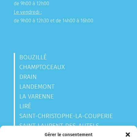
de 9h00 à 12h00
Le vendredi :
de 9h00 à 12h30 et de 14h00 à 16h00
BOUZILLÉ
CHAMPTOCEAUX
DRAIN
LANDEMONT
LA VARENNE
LIRÉ
SAINT-CHRISTOPHE-LA-COUPERIE
SAINT-LAURENT-DES-AUTELS
SAINT-SAUVEUR-DE-LANDEMONT
Gérer le consentement