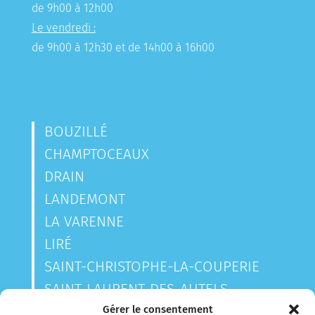
de 9h00 à 12h00
Le vendredi :
de 9h00 à 12h30 et de 14h00 à 16h00
BOUZILLÉ
CHAMPTOCEAUX
DRAIN
LANDEMONT
LA VARENNE
LIRÉ
SAINT-CHRISTOPHE-LA-COUPERIE
SAINT-LAURENT-DES-AUTELS
SAINT-SAUVEUR-DE-LANDEMONT
Gérer le consentement