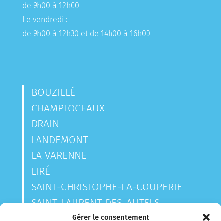
de 9h00 à 12h00
Le vendredi :
de 9h00 à 12h30 et de 14h00 à 16h00
BOUZILLÉ
CHAMPTOCEAUX
DRAIN
LANDEMONT
LA VARENNE
LIRÉ
SAINT-CHRISTOPHE-LA-COUPERIE
SAINT-LAURENT-DES-AUTELS
SAINT-SAUVEUR-DE-LANDEMONT
Gérer le consentement