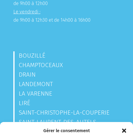
de 9h00 à 12h00
Le vendredi :
de 9h00 à 12h30 et de 14h00 à 16h00
BOUZILLÉ
CHAMPTOCEAUX
DRAIN
LANDEMONT
LA VARENNE
LIRÉ
SAINT-CHRISTOPHE-LA-COUPERIE
SAINT-LAURENT-DES-AUTELS
SAINT-SAUVEUR-DE-LANDEMONT
Gérer le consentement