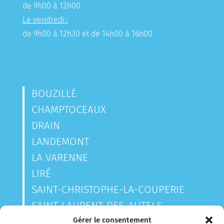
de 9h00 à 12h00
Le vendredi :
de 9h00 à 12h30 et de 14h00 à 16h00
BOUZILLÉ
CHAMPTOCEAUX
DRAIN
LANDEMONT
LA VARENNE
LIRÉ
SAINT-CHRISTOPHE-LA-COUPERIE
SAINT-LAURENT-DES-AUTELS
SAINT-SAUVEUR-DE-LANDEMONT
Gérer le consentement