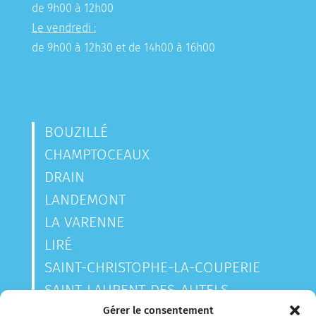
de 9h00 à 12h00
Le vendredi :
de 9h00 à 12h30 et de 14h00 à 16h00
BOUZILLÉ
CHAMPTOCEAUX
DRAIN
LANDEMONT
LA VARENNE
LIRÉ
SAINT-CHRISTOPHE-LA-COUPERIE
SAINT-LAURENT-DES-AUTELS
SAINT-SAUVEUR-DE-LANDEMONT
Gérer le consentement