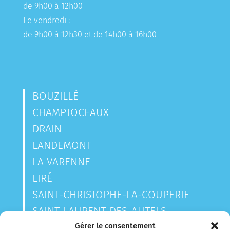
de 9h00 à 12h00
Le vendredi :
de 9h00 à 12h30 et de 14h00 à 16h00
BOUZILLÉ
CHAMPTOCEAUX
DRAIN
LANDEMONT
LA VARENNE
LIRÉ
SAINT-CHRISTOPHE-LA-COUPERIE
SAINT-LAURENT-DES-AUTELS
SAINT-SAUVEUR-DE-LANDEMONT
Gérer le consentement