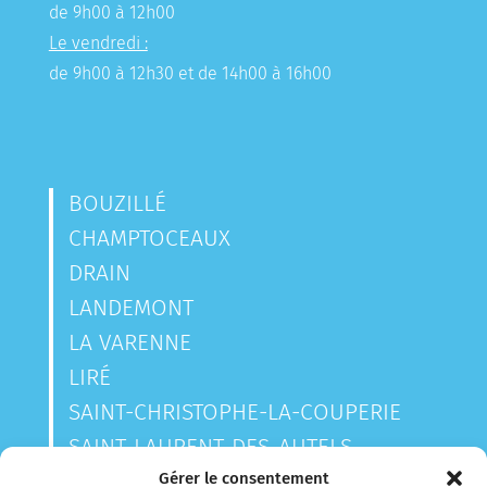
de 9h00 à 12h00
Le vendredi :
de 9h00 à 12h30 et de 14h00 à 16h00
BOUZILLÉ
CHAMPTOCEAUX
DRAIN
LANDEMONT
LA VARENNE
LIRÉ
SAINT-CHRISTOPHE-LA-COUPERIE
SAINT-LAURENT-DES-AUTELS
SAINT-SAUVEUR-DE-LANDEMONT
Gérer le consentement