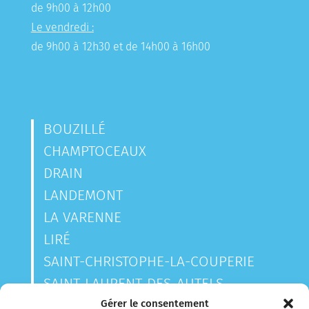
de 9h00 à 12h00
Le vendredi :
de 9h00 à 12h30 et de 14h00 à 16h00
BOUZILLÉ
CHAMPTOCEAUX
DRAIN
LANDEMONT
LA VARENNE
LIRÉ
SAINT-CHRISTOPHE-LA-COUPERIE
SAINT-LAURENT-DES-AUTELS
SAINT-SAUVEUR-DE-LANDEMONT
Gérer le consentement