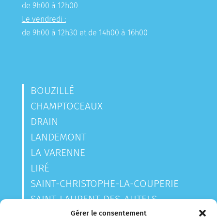
de 9h00 à 12h00
Le vendredi :
de 9h00 à 12h30 et de 14h00 à 16h00
BOUZILLÉ
CHAMPTOCEAUX
DRAIN
LANDEMONT
LA VARENNE
LIRÉ
SAINT-CHRISTOPHE-LA-COUPERIE
SAINT-LAURENT-DES-AUTELS
SAINT-SAUVEUR-DE-LANDEMONT
Gérer le consentement