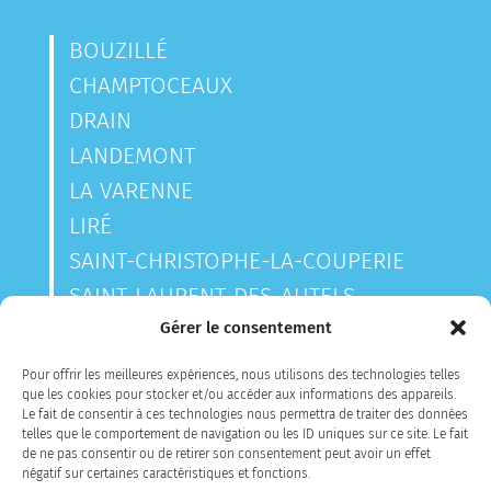
BOUZILLÉ
CHAMPTOCEAUX
DRAIN
LANDEMONT
LA VARENNE
LIRÉ
SAINT-CHRISTOPHE-LA-COUPERIE
SAINT-LAURENT-DES-AUTELS
SAINT-SAUVEUR-DE-LANDEMONT
Gérer le consentement
Pour offrir les meilleures expériences, nous utilisons des technologies telles
que les cookies pour stocker et/ou accéder aux informations des appareils.
CONTACTEZ-NOUS
Le fait de consentir à ces technologies nous permettra de traiter des données
telles que le comportement de navigation ou les ID uniques sur ce site. Le fait
de ne pas consentir ou de retirer son consentement peut avoir un effet
négatif sur certaines caractéristiques et fonctions.