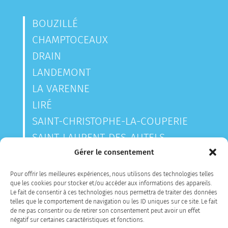
BOUZILLÉ
CHAMPTOCEAUX
DRAIN
LANDEMONT
LA VARENNE
LIRÉ
SAINT-CHRISTOPHE-LA-COUPERIE
SAINT-LAURENT-DES-AUTELS
SAINT-SAUVEUR-DE-LANDEMONT
Gérer le consentement
Pour offrir les meilleures expériences, nous utilisons des technologies telles
que les cookies pour stocker et/ou accéder aux informations des appareils.
CONTACTEZ-NOUS
Le fait de consentir à ces technologies nous permettra de traiter des données
telles que le comportement de navigation ou les ID uniques sur ce site. Le fait
de ne pas consentir ou de retirer son consentement peut avoir un effet
négatif sur certaines caractéristiques et fonctions.