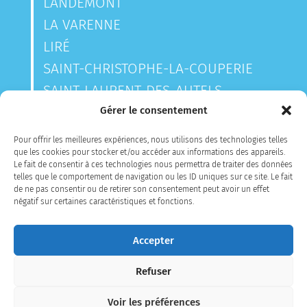
LANDEMONT
LA VARENNE
LIRÉ
SAINT-CHRISTOPHE-LA-COUPERIE
SAINT-LAURENT-DES-AUTELS
SAINT-SAUVEUR-DE-LANDEMONT
Gérer le consentement
Pour offrir les meilleures expériences, nous utilisons des technologies telles
que les cookies pour stocker et/ou accéder aux informations des appareils.
CONTACTEZ-NOUS
Le fait de consentir à ces technologies nous permettra de traiter des données
telles que le comportement de navigation ou les ID uniques sur ce site. Le fait
de ne pas consentir ou de retirer son consentement peut avoir un effet
négatif sur certaines caractéristiques et fonctions.
Accepter
Refuser
MENTIONS LÉGALES
PLAN DU SITE
Voir les préférences