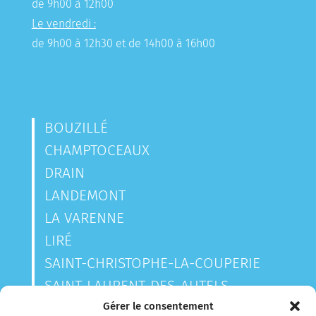
de 9h00 à 12h00
Le vendredi :
de 9h00 à 12h30 et de 14h00 à 16h00
BOUZILLÉ
CHAMPTOCEAUX
DRAIN
LANDEMONT
LA VARENNE
LIRÉ
SAINT-CHRISTOPHE-LA-COUPERIE
SAINT-LAURENT-DES-AUTELS
SAINT-SAUVEUR-DE-LANDEMONT
Gérer le consentement