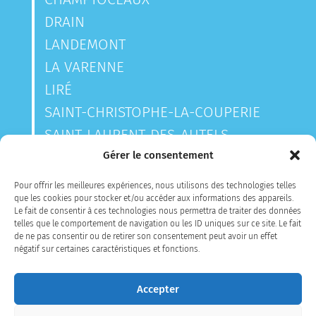
DRAIN
LANDEMONT
LA VARENNE
LIRÉ
SAINT-CHRISTOPHE-LA-COUPERIE
SAINT-LAURENT-DES-AUTELS
SAINT-SAUVEUR-DE-LANDEMONT
Gérer le consentement
Pour offrir les meilleures expériences, nous utilisons des technologies telles
que les cookies pour stocker et/ou accéder aux informations des appareils.
CONTACTEZ-NOUS
Le fait de consentir à ces technologies nous permettra de traiter des données
telles que le comportement de navigation ou les ID uniques sur ce site. Le fait
de ne pas consentir ou de retirer son consentement peut avoir un effet
négatif sur certaines caractéristiques et fonctions.
Accepter