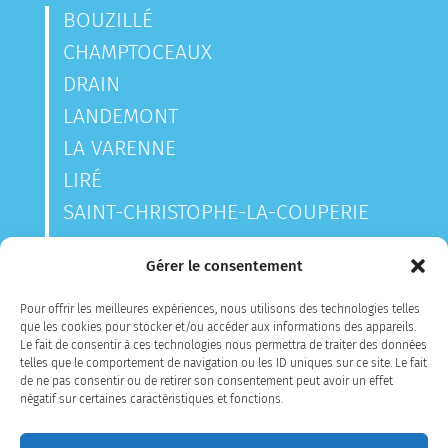
BOUZILLÉ
CHAMPTOCEAUX
DRAIN
LANDEMONT
LA VARENNE
LIRÉ
SAINT-CHRISTOPHE-LA-COUPERIE
SAINT-LAURENT-DES-AUTELS
Gérer le consentement
SAINT-SAUVEUR-DE-LANDEMONT
Pour offrir les meilleures expériences, nous utilisons des technologies telles
que les cookies pour stocker et/ou accéder aux informations des appareils.
Le fait de consentir à ces technologies nous permettra de traiter des données
CONTACTEZ-NOUS
telles que le comportement de navigation ou les ID uniques sur ce site. Le fait
de ne pas consentir ou de retirer son consentement peut avoir un effet
négatif sur certaines caractéristiques et fonctions.